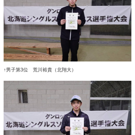
↑男子第3位 荒川裕貴（北翔大）