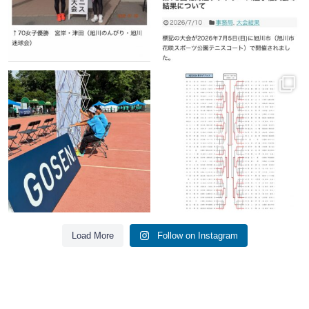
🏆ハイジャパ2026🏆
🏆ハイジャパ2026🏆
華やかな舞台の裏には、黙って支える
男女ダブルスの結果をお知らせします
力があります。
...
🔥
【男子】
...
6月 28
6月 28
467
0
346
0
Load More
Follow on Instagram