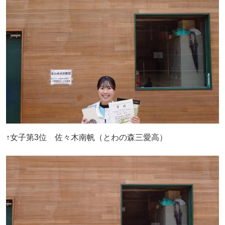
↑女子第3位 佐々木南帆（とわの森三愛高）