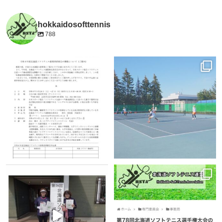
hokkaidosofttennis
788
今年度、北海道ソフトテニス連盟強化
8月4日より札幌市平岸庭球場にて日本
委員会が中心となって、日本スポーツ
代表合宿が開始しました!
...
協会ソフトテニス公認コーチ養成講
...
8月 4
8月 7
372
0
32
0
令和8年７月5日(日)に旭川市花咲スポ
令和8年７月5日(日)に旭川市花咲スポ
ーツ公園テニスコートで開催されまし
ーツ公園テニスコートで開催されまし
た『第７8回北海道ソフトテニ
...
た『第７8回北海道ソフトテニ
...
7月 14
7月 13
37
0
91
0