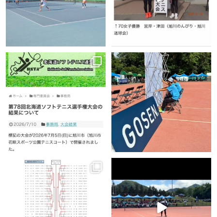
令和8年７月5日(日)に旭川市花咲スポ
🏆ハイジャパ2026🏆
ーツ公園テニスコートで開催されまし
華やかな舞台の裏には、黙って支える
た『第７8回北海道ソフトテニ
...
力があります。
...
7月 13
6月 28
91
0
467
0
🏆ハイジャパ2026🏆
🏆ハイジャパ2026🏆
男女ダブルスの結果をお知らせします
女子ダブルス決勝戦🔥
...
🔥
【男子】
...
6月 28
683
0
6月 28
346
0