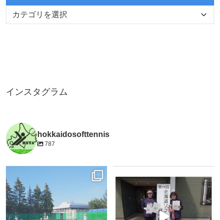
インスタグラム
hokkaidosofttennis
787
8月4日より札幌市平岸庭球場にて日本
令和8年７月5日(日)に旭川市花咲スポ
代表合宿が開始しました!
...
ーツ公園テニスコートで開催されまし
た『第７8回北海道ソフトテニ
...
8月 4
7月 14
356
0
37
0