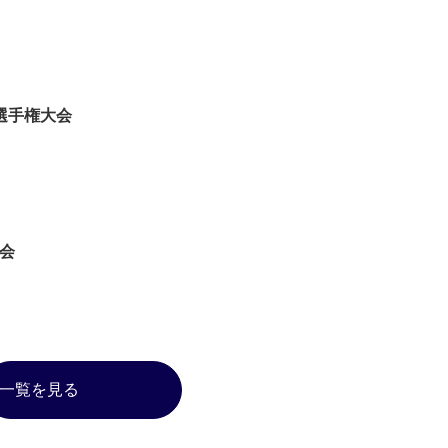
選⼿権⼤会
会
一覧を見る