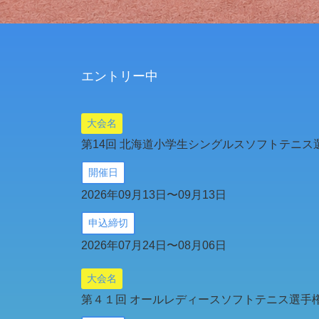
エントリー中
大会名
第14回 北海道⼩学⽣シングルスソフトテニス
開催日
2026年09月13日〜09月13日
申込締切
2026年07月24日〜08月06日
大会名
第４１回 オールレディースソフトテニス選⼿