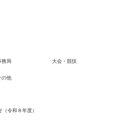
事務局
大会・競技
その他
せ（令和８年度）