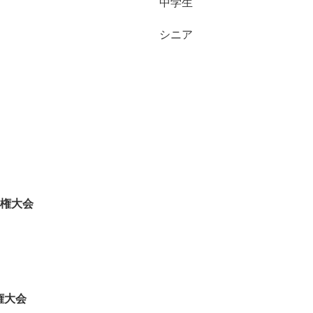
中学生
シニア
手権大会
権⼤会