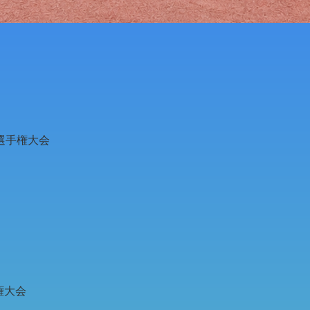
選⼿権⼤会
権⼤会